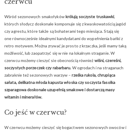
czerwcu
Wśród sezonowych smakołyków
królują soczyste truskawki
,
których słodycz doskonale komponuje się z kwaskowatością jagód
czy agrestu, które także są bohaterami tego miesiąca. Stają się
one równocześnie idealnymi kandydatami do wypełnienia bańki z
retro motywem. Można zrywać je prosto z krzaczka, jeśli mamy taką
możliwość, lub zaopatrzyć się w nie na lokalnym straganie. W
czerwcu możemy cieszyć sie obecnością również
wiśni, czereśni,
soczystych porzeczek czy rabarbaru.
W ogrodach i na straganach
zabraknie też sezonowych warzyw –
rześka rukola, chrupiąca
sałata, delikatna młoda kapusta włoska czy soczysta fasolka
szparagowa doskonale uzupełnią smakowe i dostarczą masy
witamin i minerałów.
Co jeść w czerwcu?
W czerwcu możemy cieszyć się bogactwem sezonowych owoców i