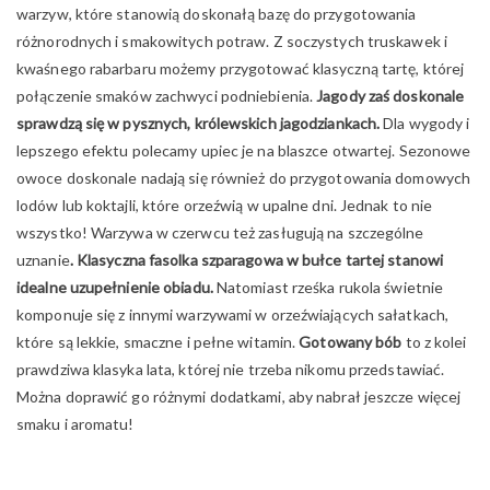
warzyw, które stanowią doskonałą bazę do przygotowania
różnorodnych i smakowitych potraw. Z soczystych truskawek i
kwaśnego rabarbaru możemy przygotować klasyczną tartę, której
połączenie smaków zachwyci podniebienia.
Jagody zaś doskonale
sprawdzą się w pysznych, królewskich jagodziankach.
Dla wygody i
lepszego efektu polecamy upiec je na blaszce otwartej. Sezonowe
owoce doskonale nadają się również do przygotowania domowych
lodów lub koktajli, które orzeźwią w upalne dni. Jednak to nie
wszystko! Warzywa w czerwcu też zasługują na szczególne
uznanie
. Klasyczna fasolka szparagowa w bułce tartej stanowi
idealne uzupełnienie obiadu.
Natomiast rześka rukola świetnie
komponuje się z innymi warzywami w orzeźwiających sałatkach,
które są lekkie, smaczne i pełne witamin.
Gotowany bób
to z kolei
prawdziwa klasyka lata, której nie trzeba nikomu przedstawiać.
Można doprawić go różnymi dodatkami, aby nabrał jeszcze więcej
smaku i aromatu!