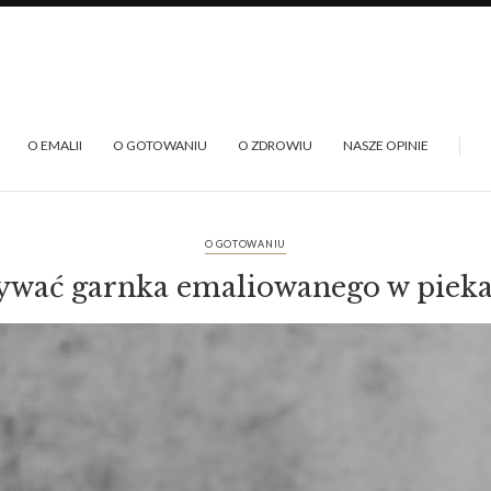
O EMALII
O GOTOWANIU
O ZDROWIU
NASZE OPINIE
O GOTOWANIU
żywać garnka emaliowanego w pieka