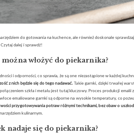
arzędziem do gotowania na kuchence, ale również doskonale sprawdzają s
zytaj dalej i sprawdź!
 można włożyć do piekarnika?
ności i odporności, co sprawia, że są one niezastąpione w każdej kuchn
zość z nich będzie się do tego nadawać.
Takie garnki, dzięki trwałej war
łączeniem szkła i metalu jest tutaj kluczowy. Proces produkcji emali
 powłoce emaliowane garnki są odporne na wysokie temperatury, co pozw
iwości przygotowywania potraw różnymi technikami, bez obaw o uszkod
narzędziem kulinarnym.
ek nadaje się do piekarnika?