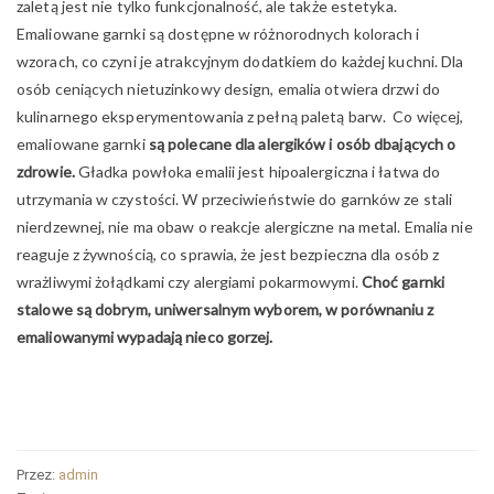
zaletą jest nie tylko funkcjonalność, ale także estetyka.
Emaliowane garnki są dostępne w różnorodnych kolorach i
wzorach, co czyni je atrakcyjnym dodatkiem do każdej kuchni. Dla
osób ceniących nietuzinkowy design, emalia otwiera drzwi do
kulinarnego eksperymentowania z pełną paletą barw. Co więcej,
emaliowane garnki
są polecane dla alergików i osób dbających o
zdrowie.
Gładka powłoka emalii jest hipoalergiczna i łatwa do
utrzymania w czystości. W przeciwieństwie do garnków ze stali
nierdzewnej, nie ma obaw o reakcje alergiczne na metal. Emalia nie
reaguje z żywnością, co sprawia, że jest bezpieczna dla osób z
wrażliwymi żołądkami czy alergiami pokarmowymi.
Choć garnki
stalowe są dobrym, uniwersalnym wyborem, w porównaniu z
emaliowanymi wypadają nieco gorzej.
Przez:
admin