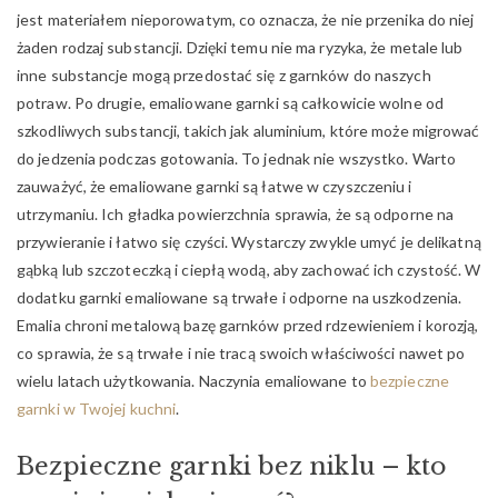
jest materiałem nieporowatym, co oznacza, że nie przenika do niej
żaden rodzaj substancji. Dzięki temu nie ma ryzyka, że metale lub
inne substancje mogą przedostać się z garnków do naszych
potraw. Po drugie, emaliowane garnki są całkowicie wolne od
szkodliwych substancji, takich jak aluminium, które może migrować
do jedzenia podczas gotowania. To jednak nie wszystko. Warto
zauważyć, że emaliowane garnki są łatwe w czyszczeniu i
utrzymaniu. Ich gładka powierzchnia sprawia, że ​​są odporne na
przywieranie i łatwo się czyści. Wystarczy zwykle umyć je delikatną
gąbką lub szczoteczką i ciepłą wodą, aby zachować ich czystość. W
dodatku garnki emaliowane są trwałe i odporne na uszkodzenia.
Emalia chroni metalową bazę garnków przed rdzewieniem i korozją,
co sprawia, że są trwałe i nie tracą swoich właściwości nawet po
wielu latach użytkowania. Naczynia emaliowane to
bezpieczne
garnki w Twojej kuchni
.
Bezpieczne garnki bez niklu – kto